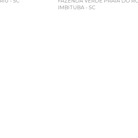
IÚ - SC
FAZENDA VERDE PRAIA DO RO
IMBITUBA - SC
INSTAGRAM @ALEXBE