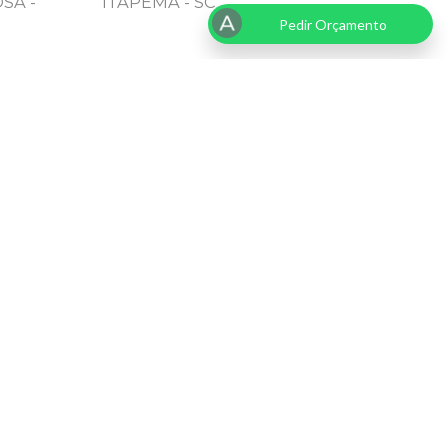
SA -
ITAPEMA - SC
Pedir Orçamento
RNARDOPHOTO