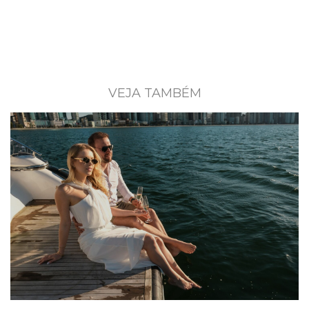
VEJA TAMBÉM