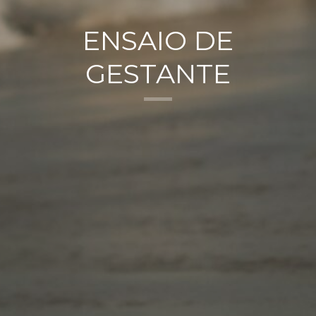
ENSAIO DE
GESTANTE